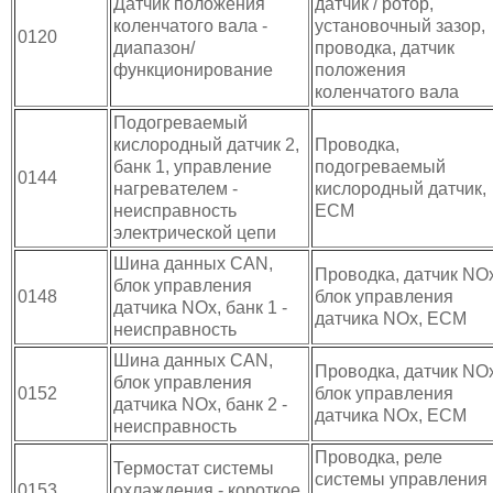
Датчик положения
датчик / ротор,
коленчатого вала -
установочный зазор,
0120
диапазон/
проводка, датчик
функционирование
положения
коленчатого вала
Подогреваемый
кислородный датчик 2,
Проводка,
банк 1, управление
подогреваемый
0144
нагревателем -
кислородный датчик,
неисправность
ECM
электрической цепи
Шина данных CAN,
Проводка, датчик NOx
блок управления
0148
блок управления
датчика NOx, банк 1 -
датчика NOx, ЕСМ
неисправность
Шина данных CAN,
Проводка, датчик NOx
блок управления
0152
блок управления
датчика NOx, банк 2 -
датчика NOx, ЕСМ
неисправность
Проводка, реле
Термостат системы
системы управления
0153
охлаждения - короткое