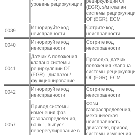
рециркуляции ОГ
уровень рециркуляции
(EGR), э/м клапан
системы рециркуляц
ОГ (EGR), ECM
Игнорируйте код
Сотрите код
0039
неисправности
неисправности
Игнорируйте код
Сотрите код
0040
неисправности
неисправности
Датчик А положения
Проводка, датчик
клапана системы
положения клапана
0041
рециркуляции ОГ
системы рециркуляц
(EGR) - диапазон/
ОГ (EGR), ЕСМ
функционирование
Игнорируйте код
Сотрите код
0042
неисправности
неисправности
Фазы
Привод системы
газораспределения,
изменения фаз
механическая
газораспределения,
неисправность
0057
банк 1, выпуск -
двигателя, привод
перерегулирование в
системы изменения