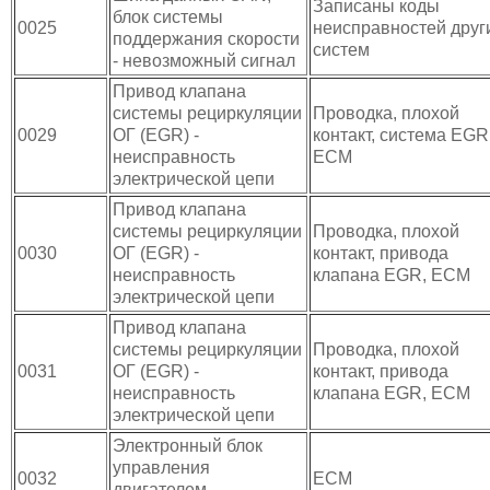
Записаны коды
блок системы
0025
неисправностей друг
поддержания скорости
систем
- невозможный сигнал
Привод клапана
системы рециркуляции
Проводка, плохой
0029
ОГ (EGR) -
контакт, система EGR
неисправность
ECM
электрической цепи
Привод клапана
системы рециркуляции
Проводка, плохой
0030
ОГ (EGR) -
контакт, привода
неисправность
клапана EGR, ECM
электрической цепи
Привод клапана
системы рециркуляции
Проводка, плохой
0031
ОГ (EGR) -
контакт, привода
неисправность
клапана EGR, ECM
электрической цепи
Электронный блок
управления
0032
ECM
двигателем -