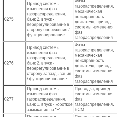
Фазы
Привод системы
газораспределения,
изменения фаз
механическая
газораспределения,
неисправность
0275
банк 2, впуск -
двигателя, привод
перерегулирование в
системы изменения
сторону опережения /
фаз
функционирование
газораспределения
Фазы
Привод системы
газораспределения,
изменения фаз
механическая
газораспределения,
неисправность
0276
банк 2, впуск -
двигателя, привод
перерегулирование в
системы изменения
сторону запаздывания
фаз
/ функционирование
газораспределения
Привод системы
Проводка, привод
изменения фаз
системы изменения
0277
газораспределения,
фаз
банк 1, впуск - короткое
газораспределения,
замыкание на "+"
ECM
Привод системы
Проводка, привод