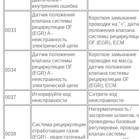
внутренняя ошибка
Датчик положения
Короткое замыкание
клапана системы
проводки на "+", датч
рециркуляции ОГ
0033
положения клапана
(EGR) A -
системы рециркуляц
неисправность
ОГ (EGR), ECM
электрической цепи
Датчик положения
Короткое замыкание
клапана системы
проводки на массу,
рециркуляции ОГ
датчик положения
0034
(EGR) A -
клапана системы
неисправность
рециркуляции ОГ
электрической цепи
(EGR), ECM
Игнорируйте код
Сотрите код
0037
неисправности
неисправности
Негерметичность /
засорение шлангов, 
проведены базовые
Система рециркуляции
регулировки, проводк
отработавших газов
0038
клапан системы
(EGR) - недостаточный