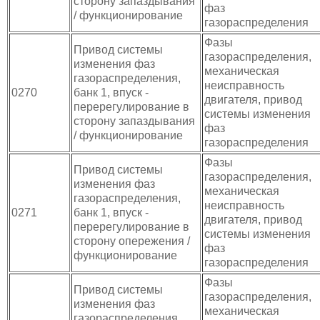
сторону запаздывания
фаз
/ функционирование
газораспределения
Фазы
Привод системы
газораспределения,
изменения фаз
механическая
газораспределения,
неисправность
0270
банк 1, впуск -
двигателя, привод
перерегулирование в
системы изменения
сторону запаздывания
фаз
/ функционирование
газораспределения
Фазы
Привод системы
газораспределения,
изменения фаз
механическая
газораспределения,
неисправность
0271
банк 1, впуск -
двигателя, привод
перерегулирование в
системы изменения
сторону опережения /
фаз
функционирование
газораспределения
Фазы
Привод системы
газораспределения,
изменения фаз
механическая
газораспределения,