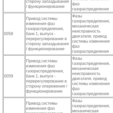
сторону запаздывания
фаз
/ функционирование
газораспределения
Фазы
Привод системы
газораспределения,
изменения фаз
механическая
газораспределения,
неисправность
0058
банк 1, выпуск -
двигателя, привод
перерегулирование в
системы изменения
сторону запаздывания
фаз
/ функционирование
газораспределения
Фазы
Привод системы
газораспределения,
изменения фаз
механическая
газораспределения,
неисправность
0059
банк 1, выпуск -
двигателя, привод
перерегулирование в
системы изменения
сторону опережения /
фаз
функционирование
газораспределения
Фазы
Привод системы
газораспределения,
изменения фаз
механическая