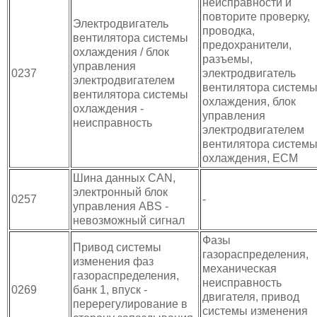
неисправности и
повторите проверку,
Электродвигатель
проводка,
вентилятора системы
предохранители,
охлаждения / блок
разъемы,
управления
0237
электродвигатель
электродвигателем
вентилятора систем
вентилятора системы
охлаждения, блок
охлаждения -
управления
неисправность
электродвигателем
вентилятора систем
охлаждения, ЕСМ
Шина данных CAN,
электронный блок
0257
-
управления ABS -
невозможный сигнал
Фазы
Привод системы
газораспределения,
изменения фаз
механическая
газораспределения,
неисправность
0269
банк 1, впуск -
двигателя, привод
перерегулирование в
системы изменения