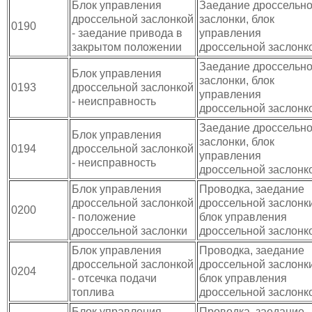
Блок управления
Заедание дроссельн
дроссельной заслонкой
заслонки, блок
0190
- заедание привода в
управления
закрытом положении
дроссельной заслонк
Заедание дроссельн
Блок управления
заслонки, блок
0193
дроссельной заслонкой
управления
- неисправность
дроссельной заслонк
Заедание дроссельн
Блок управления
заслонки, блок
0194
дроссельной заслонкой
управления
- неисправность
дроссельной заслонк
Блок управления
Проводка, заедание
дроссельной заслонкой
дроссельной заслонки
0200
- положение
блок управления
дроссельной заслонки
дроссельной заслонк
Блок управления
Проводка, заедание
дроссельной заслонкой
дроссельной заслонки
0204
- отсечка подачи
блок управления
топлива
дроссельной заслонк
Блок управления
Проводка, заедание