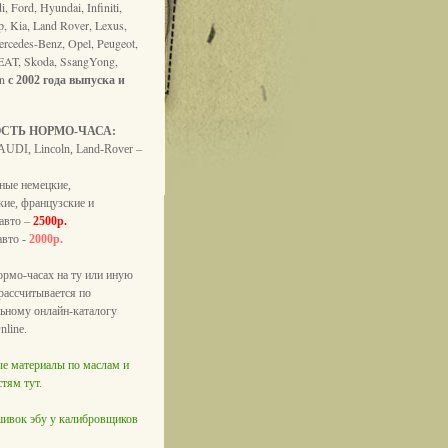
, Ford, Hyundai, Infiniti,
p, Kia, Land Rover, Lexus,
ercedes-Benz, Opel, Peugeot,
EAT, Skoda, SsangYong,
en
с 2002 года выпуска и
СТЬ НОРМО-ЧАСА:
AUDI, Lincoln, Land-Rover –
ьные немецкие,
кие, французские и
 авто –
2500р.
авто -
2000р.
ормо-часах на ту или иную
рассчитывается по
ьному онлайн-каталогу
nline.
е материалы по маслам и
тям тут.
шивок эбу у калибровщиков