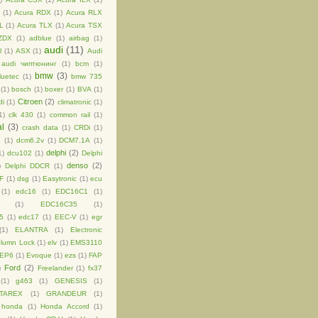
(1)
Acura RDX
(1)
Acura RLX
L
(1)
Acura TLX
(1)
Acura TSX
ZDX
(1)
adblue
(1)
airbag
(1)
audi
(11)
l
(1)
ASX
(1)
Audi
audi чиптюнинг
(1)
bcm
(1)
bmw
(3)
luetec
(1)
bmw 735
(1)
bosch
(1)
boxer
(1)
BVA
(1)
Citroen
(2)
di
(1)
climatronic
(1)
1)
clk 430
(1)
common rail
(1)
al
(3)
crash data
(1)
CRDi
(1)
d
(1)
dcm6.2v
(1)
DCM7.1A
(1)
delphi
(2)
1)
dcu102
(1)
Delphi
denso
(2)
)
Delphi DDCR
(1)
F
(1)
dsg
(1)
Easytronic
(1)
ecu
(1)
edc16
(1)
EDC16C1
(1)
(1)
EDC16C35
(1)
5
(1)
edc17
(1)
EEC-V
(1)
egr
(1)
ELANTRA
(1)
Electronic
olumn Lock
(1)
elv
(1)
EMS3110
EP6
(1)
Evoque
(1)
ezs
(1)
FAP
Ford
(2)
)
Freelander
(1)
fx37
(1)
g463
(1)
GENESIS
(1)
TAREX
(1)
GRANDEUR
(1)
honda
(1)
Honda Accord
(1)