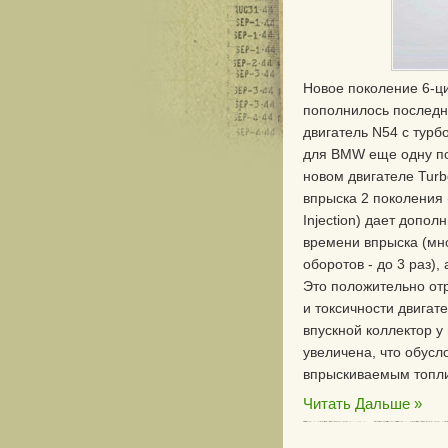
Новое поколение 6-ц
пополнилось последн
двигатель N54 с тур
для BMW еще одну поп
новом двигателе Tur
впрыска 2 поколения 
Injection) дает допо
времени впрыска (мно
оборотов - до 3 раз),
Это положительно от
и токсичности двигат
впускной коллектор у
увеличена, что обус
впрыскиваемым топли
Читать Дальше »