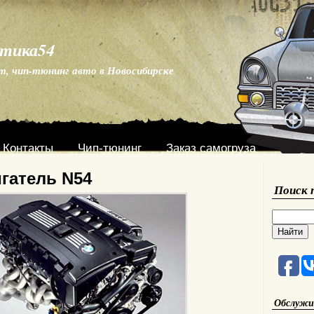
стика54
т, чип-тюнинг авто в Новосибирске
Контакты
Чип-тюнинг
Заказ самогруза
гатель N54
Поиск 
Обслужи