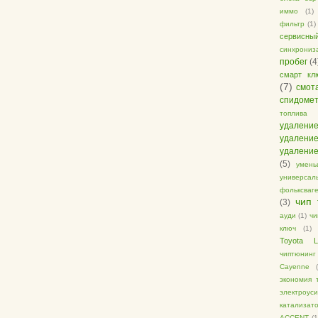
иммо
(1)
фильтр
(1)
сервис
синхрони
пробег
(4
смарт кл
(7)
смот
спидоме
топлива
удалени
удалени
удалени
(5)
умень
универс
фольксваг
чип 
(3)
ауди
(1)
чи
ключ
(1)
Toyota L
чиптюнинг
Cayenne
экономия 
электроус
катализат
ACCENT
(1