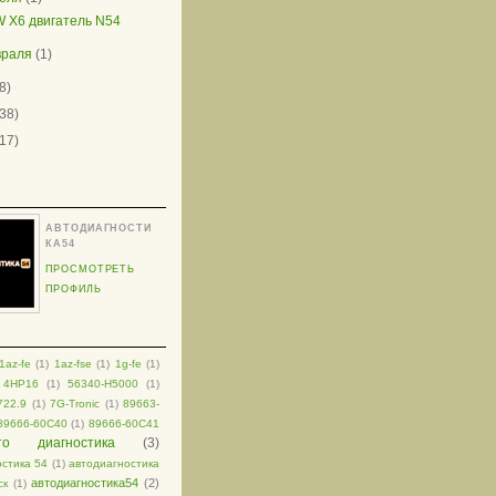
 X6 двигатель N54
враля
(1)
8)
(38)
(17)
АВТОДИАГНОСТИ
КА54
ПРОСМОТРЕТЬ
ПРОФИЛЬ
1az-fe
(1)
1az-fse
(1)
1g-fe
(1)
4HP16
(1)
56340-H5000
(1)
722.9
(1)
7G-Tronic
(1)
89663-
89666-60C40
(1)
89666-60C41
то диагностика
(3)
остика 54
(1)
автодиагностика
автодиагностика54
(2)
ск
(1)