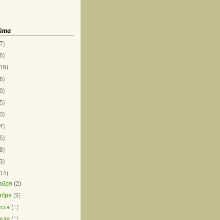
айта
7)
6)
(16)
6)
9)
5)
3)
4)
5)
8)
3)
(14)
абря
(2)
ября
(9)
уста
(1)
еля
(1)