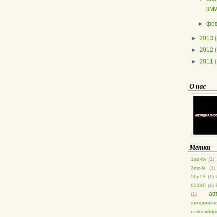
BMW
►
фе
►
2013
(
►
2012
►
2011
О нас
Метки
1ad-ftv
(1)
3mz-fe
(1)
5hp19
(1)
60X46
(1)
ав
(1)
автодиагн
новосибир