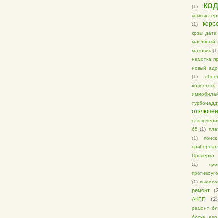
ко
(1)
компьютер
корр
(1)
крэш дата
масляный 
маховик
(1
намотка п
новый адр
(1)
обно
холосто
иммобила
турбонадд
отключе
отключение
б5
(1)
пла
(1)
поис
приборна
Проверка 
(1)
про
противоуг
(1)
пылево
ремонт
(
АКПП
(2)
ремонт бл
блока esp