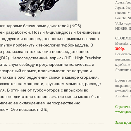
Acura, Audi
Jaguar, Jee
Lincoln, M
Porsche, S
Volkswag
илиндровых бензиновых двигателей (NG6)
НОВЕЕ!!!
ей разработкой. Новый 6-цилиндровый бензиновый
бонаддувом и непосредственным впрыском означает
СТОИМО
Mercedes, 
ытку прибегнуть к технологии турбонаддува. В
3000р.
bo реализована технология непосредственного
Все остал
(DI2). Непосредственный впрыск (HPI: High Precision
американс
лнительную свободу в регулировании количества и
корейские
Японские 
гократный впрыск, в зависимости от нагрузки и
 а также в распределении смеси в камере сгорания.
Время в н
ражается на мощности, крутящем моменте, расходе
операцию 
еля. В отличие от турбомоторов с впрыском во
автомобил
 нового двигателя степень сжатия смеси может быть
Autodata O
ловлено ее охлаждением непосредственно
Справочны
вом. Это повышает КПД.
тех-жидкос
Заказ про