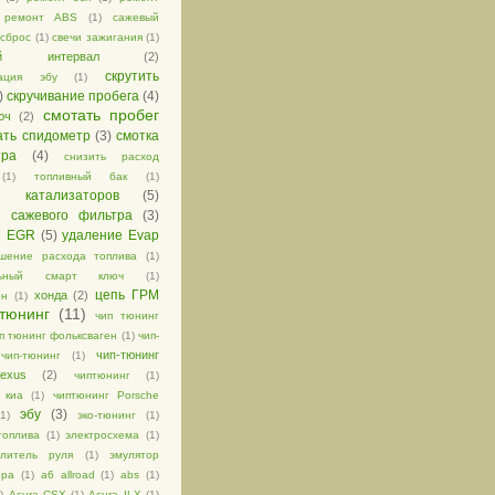
ремонт ABS
(1)
сажевый
сброс
(1)
свечи зажигания
(1)
ный интервал
(2)
скрутить
зация эбу
(1)
)
скручивание пробега
(4)
смотать пробег
юч
(2)
ать спидометр
(3)
смотка
тра
(4)
снизить расход
(1)
топливный бак
(1)
е катализаторов
(5)
е сажевого фильтра
(3)
е EGR
(5)
удаление Evap
шение расхода топлива
(1)
альный смарт ключ
(1)
цепь ГРМ
хонда
(2)
ен
(1)
тюнинг
(11)
чип тюнинг
п тюнинг фольксваген
(1)
чип-
чип-тюнинг
чип-тюнинг
(1)
exus
(2)
чиптюнинг
(1)
 киа
(1)
чиптюнинг Porsche
эбу
(3)
(1)
эко-тюнинг
(1)
топлива
(1)
электросхема
(1)
илитель руля
(1)
эмулятор
ора
(1)
a6 allroad
(1)
abs
(1)
)
Acura CSX
(1)
Acura ILX
(1)