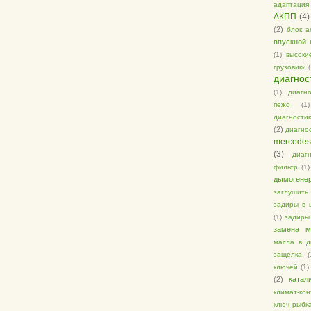
адаптация
АКПП
(4)
(2)
блок а
впускной 
(1)
высоки
грузовики
диагнос
(1)
диагно
пежо
(1)
диагностик
(2)
диагно
mercedes
(3)
диаг
фильтр
(1)
дымогене
заглушит
задиры в 
(1)
задиры
замена 
масла в д
защелка
(
ключей
(1)
(2)
катал
климат-кон
ключ рыбк