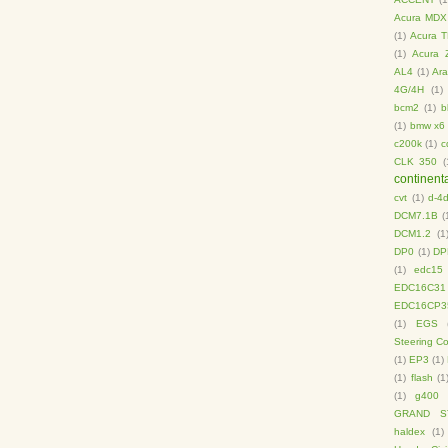
Acura MDX
(1)
Acura T
(1)
Acura 
AL4
(1)
Ara
4G/4H
(1)
bcm2
(1)
b
(1)
bmw x6
c200k
(1)
c
CLK 350
(
continent
cvt
(1)
d-4
DCM7.1B
(
DCM1.2
(1
DP0
(1)
DP
(1)
edc15
EDC16C31
EDC16CP3
(1)
EGS
Steering C
(1)
EP3
(1)
(1)
flash
(1
(1)
g400
GRAND S
haldex
(1)