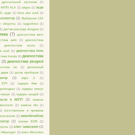
 дроссельной заслонки
(1)
ауди
АКПП AL4
(1)
акура
(1)
бс ауди
(1)
блок abs audi
(1)
коллектор
(2)
Выборная 13А
е обороты
(1)
гидроблок
(1)
(1)
датчик расхода воздуха
(1)
тика
(7)
диагностика авто
стика акпп
(1)
диагностика
диагностика acura
(1)
диагностика bmw
а audi
(1)
диагностика
стика honda
(1)
(3)
диагностика peugeot
ностика vw
(1)
дизельный
дмрв
(1)
доска приборов
(1)
ратор
(2)
евро 2
(1)
ь ЕГР
(1)
задиры бмв
(1)
цилиндрах
(1)
задиры лексус
 порше
(1)
задиры хундай
(1)
масла в АКПП
(2)
замена
вигателе
(1)
замена эбу
(1)
1)
изготовление и привязка
иммобилайзер
изитроник
(1)
изатор
(2)
клапан EGR
(1)
ключ зажигания
(2)
троль
(1)
а Мерседес
(1)
ключ Mercedes