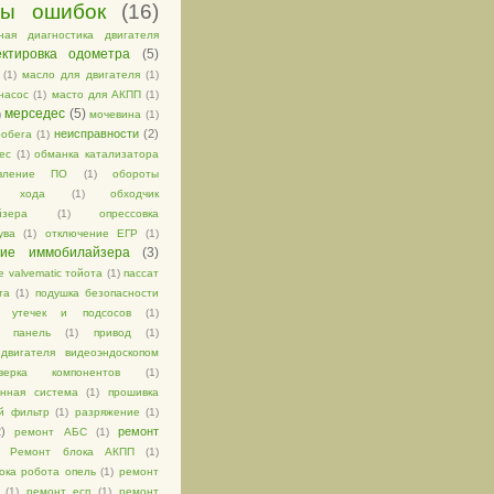
ды ошибок
(16)
ная диагностика двигателя
ектировка одометра
(5)
(1)
масло для двигателя
(1)
насос
(1)
масто для АКПП
(1)
мерседес
(5)
)
мочевина
(1)
неисправности
(2)
робега
(1)
ес
(1)
обманка катализатора
вление ПО
(1)
обороты
го хода
(1)
обходчик
йзера
(1)
опрессовка
ува
(1)
отключение ЕГР
(1)
ние иммобилайзера
(3)
 valvematic тойота
(1)
пассат
та
(1)
подушка безопасности
к утечек и подсосов
(1)
я панель
(1)
привод
(1)
двигателя видеоэндоскопом
верка компонентов
(1)
онная система
(1)
прошивка
й фильтр
(1)
разряжение
(1)
2)
ремонт
ремонт АБС
(1)
Ремонт блока АКПП
(1)
ока робота опель
(1)
ремонт
(1)
ремонт есп
(1)
ремонт